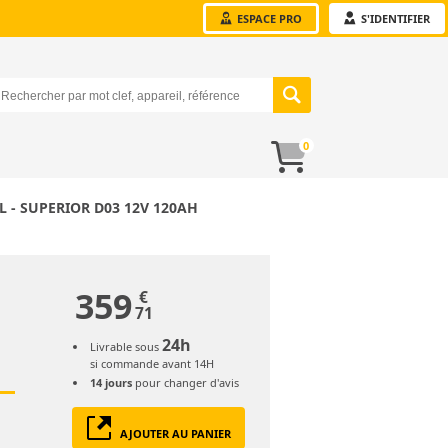
ESPACE PRO
S'IDENTIFIER
0
L - SUPERIOR D03 12V 120AH
359
€
71
24h
Livrable sous
si commande avant 14H
14 jours
pour changer d'avis
AJOUTER AU PANIER