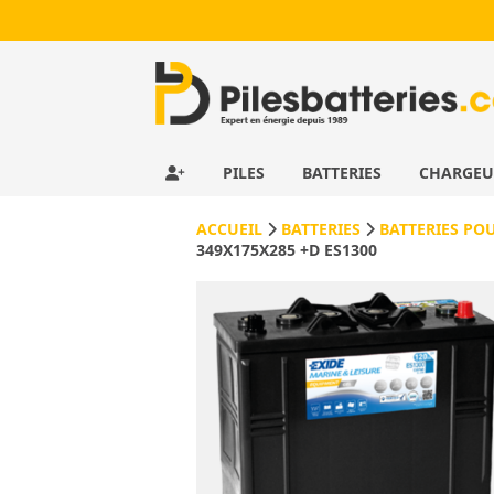
PILES
BATTERIES
CHARGE
ACCUEIL
BATTERIES
BATTERIES PO
349X175X285 +D ES1300