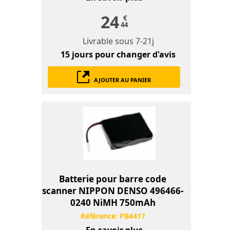
24
€
44
Livrable sous
7-21j
15 jours
pour changer d'avis
AJOUTER AU PANIER
Batterie pour barre code
scanner NIPPON DENSO 496466-
0240 NiMH 750mAh
Référence:
PB4417
En savoir plus