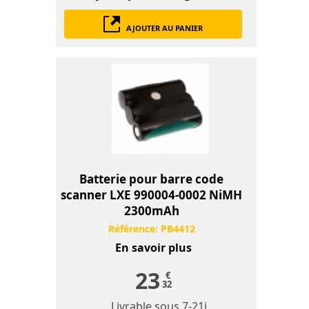
AJOUTER AU PANIER
Batterie pour barre code
scanner LXE 990004-0002 NiMH
2300mAh
Référence:
PB4412
En savoir plus
23
€
32
Livrable sous
7-21j