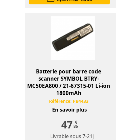
Batterie pour barre code
scanner SYMBOL BTRY-
MC50EA800 / 21-67315-01 Li-ion
1800mAh
Référence:
PB4433
En savoir plus
47
€
86
Livrable sous
7-21j