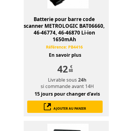
Batterie pour barre code
scanner METROLOGIC BAT06660,
46-46774, 46-46870 Li-ion
1650mAh
Référence:
PB4416
En savoir plus
42
€
88
Livrable sous
24h
si commande avant 14H
15 jours
pour changer d'avis
AJOUTER AU PANIER