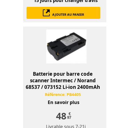
15 jours
pour changer d'avis
AJOUTER AU PANIER
Batterie pour barre code
scanner Intermec / Norand
68537 / 073152 Li-ion 2400mAh
Référence:
PB4405
En savoir plus
48
€
97
Livrable sous
7-21j