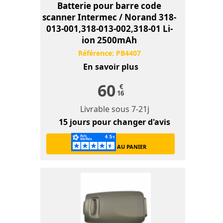
Batterie pour barre code
scanner Intermec / Norand 318-
013-001,318-013-002,318-01 Li-
ion 2500mAh
Référence:
PB4407
En savoir plus
60
€
16
Livrable sous
7-21j
15 jours
pour changer d'avis
AJOUTER AU PANIER