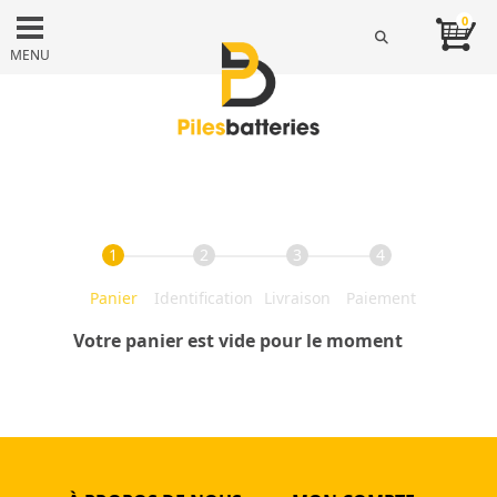
0
MENU
1
2
3
4
Panier
Identification
Livraison
Paiement
Votre panier est vide pour le moment