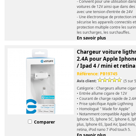
- Convient pour une utilisation dan
voitures de 12V ainsi que dans de
avec une tension d'entrée de 24V
- Une électronique de protection i
sécurise les appareils connectés et
protection multiple contre les surin
les surcharges, les surchauffes.
En savoir plus
Chargeur voiture ligth
2.4A pour Apple Iphone
/ Ipad 4 / mini et retina
Référence:
PB19745
Avis client:
(5 sur 5
Catégorie : Chargeurs allume ciga
• Entrée allume cigare de 12V
• Courant de charge rapide de 2.4
• Prise spécifique Apple Ligthning
• Homologué " Made for Apple"
• Notamment compatible Apple Iph
Iphone 5S, Iphone 5C, Iphone 6, Ip
Comparer
plus, Iphone 6S, Ipad Air, Ipad mini,
retina, iPod nano 7 iPod touch 5.
En savoir plus