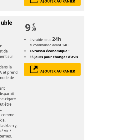
AJOUTER AU PANIER
ouble
9
€
30
24h
Livrable sous
si commande avant 14H
re
et de
Livraison économique !
ment sur
15 jours
pour changer d'avis
dans la
AJOUTER AU PANIER
8A et prend
 mode de
ent
isparaît
me-cigare
ut être
s.
es comme
kia,
Blackberry,
/ Air /
ternes.