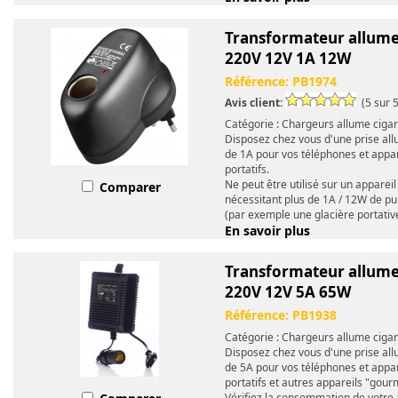
Transformateur allume
220V 12V 1A 12W
Référence:
PB1974
Avis client:
(5 sur 5
Catégorie : Chargeurs allume ciga
Disposez chez vous d'une prise al
de 1A pour vos téléphones et appar
portatifs.
Ne peut être utilisé sur un appareil
Comparer
nécessitant plus de 1A / 12W de p
(par exemple une glacière portative
En savoir plus
Transformateur allume
220V 12V 5A 65W
Référence:
PB1938
Catégorie : Chargeurs allume ciga
Disposez chez vous d'une prise al
de 5A pour vos téléphones et appar
portatifs et autres appareils "gou
Vérifiez la consommation de votre 