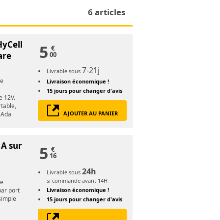
6 articles
HyCell
5
€
are
00
7-21j
Livrable sous
re
Livraison économique !
15 jours
pour changer d'avis
e 12V.
table,
AJOUTER AU PANIER
e.Ada
1A sur
5
€
16
24h
Livrable sous
si commande avant 14H
re
par port
Livraison économique !
simple
15 jours
pour changer d'avis