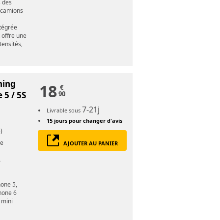
s des
s camions
ntégrée
 offre une
tensités,
ning
18
€
 5 / 5S
90
7-21j
Livrable sous
15 jours
pour changer d'avis
)
re
AJOUTER AU PANIER
A
one 5,
hone 6
 mini