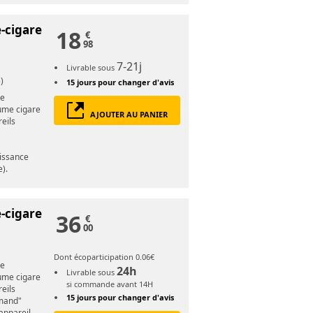
-cigare
18
€
98
7-21j
Livrable sous
)
15 jours
pour changer d'avis
re
lume cigare
AJOUTER AU PANIER
eils
uissance
).
-cigare
36
€
00
Dont écoparticipation 0.06€
re
24h
Livrable sous
lume cigare
si commande avant 14H
eils
15 jours
pour changer d'avis
rmand"
appareil,