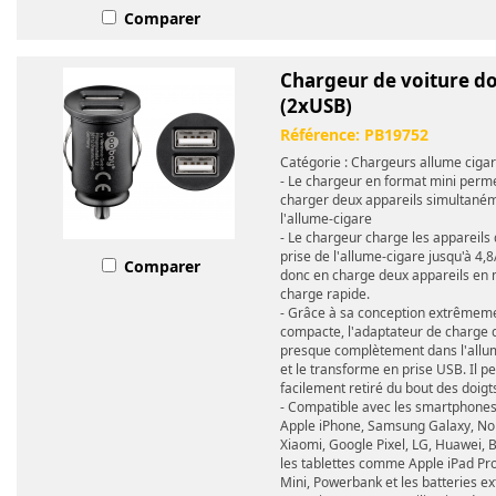
Comparer
Chargeur de voiture d
(2xUSB)
Référence:
PB19752
Catégorie : Chargeurs allume ciga
- Le chargeur en format mini perm
charger deux appareils simultané
l'allume-cigare
- Le chargeur charge les appareils 
prise de l'allume-cigare jusqu'à 4,
Comparer
donc en charge deux appareils en
charge rapide.
- Grâce à sa conception extrêmem
compacte, l'adaptateur de charge d
presque complètement dans l'allu
et le transforme en prise USB. Il pe
facilement retiré du bout des doigt
- Compatible avec les smartphon
Apple iPhone, Samsung Galaxy, No
Xiaomi, Google Pixel, LG, Huawei, 
les tablettes comme Apple iPad Pro 
Mini, Powerbank et les batteries ex