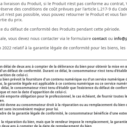
 livraison du Produit, si le Produit n’est pas conforme au contrat,
éserve des conditions de coût prévues par l'article L.217-9 du Code
t n'est pas possible, vous pouvez retourner le Produit et vous fair
tie du prix.
ce du défaut de conformité des Produits pendant cette période.
ale, vous devez nous contacter via le formulaire
contact
ou
info@p
2022 relatif à la garantie légale de conformité pour les biens, le
 délai de deux ans à compter de la délivrance du bien pour obtenir la mise en œ
d'un défaut de conformité. Durant ce délai, le consommateur n'est tenu d'établir
rition de celui-ci.
du bien prévoit la fourniture d'un contenu numérique ou d'un service numérique
s, la garantie légale est applicable à ce contenu numérique ou ce service numér
 délai, le consommateur n'est tenu d'établir que l'existence du défaut de confor
ue et non la date d'apparition de celui-ci.
ité emporte obligation pour le professionnel, le cas échéant, de fournir toutes l
en.
mité donne au consommateur droit à la réparation ou au remplacement du bien d
et sans inconvénient majeur pour lui.
 cadre de la garantie légale de conformité, le consommateur bénéficie d'une exte
a réparation du bien, mais que le vendeur impose le remplacement, la garantie
e deux ans à compter de la date de remplacement du bien.