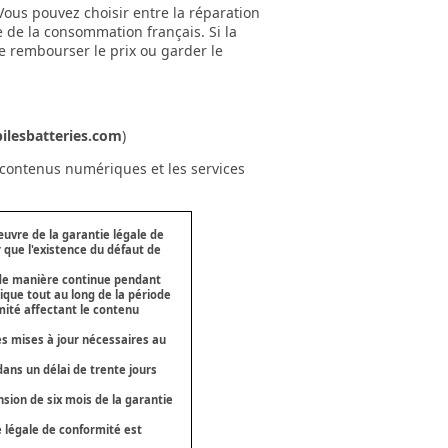
 Vous pouvez choisir entre la réparation
 de la consommation français. Si la
e rembourser le prix ou garder le
ilesbatteries.com
)
s contenus numériques et les services
uvre de la garantie légale de
 que l'existence du défaut de
 de manière continue pendant
ique tout au long de la période
mité affectant le contenu
es mises à jour nécessaires au
ans un délai de trente jours
nsion de six mois de la garantie
 légale de conformité est