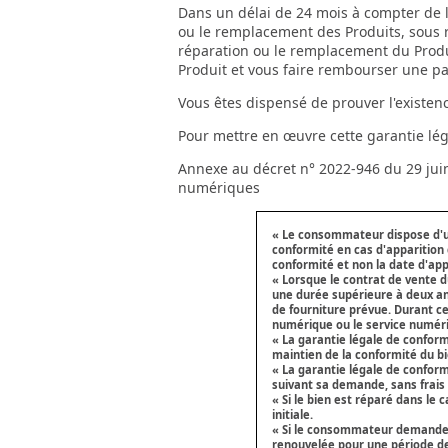
Dans un délai de 24 mois à compter de la
ou le remplacement des Produits, sous r
réparation ou le remplacement du Produi
Produit et vous faire rembourser une par
Vous êtes dispensé de prouver l'existen
Pour mettre en œuvre cette garantie lég
Annexe au décret n° 2022-946 du 29 juin 
numériques
« Le consommateur dispose d'un
conformité en cas d'apparition 
conformité et non la date d'appa
« Lorsque le contrat de vente 
une durée supérieure à deux an
de fourniture prévue. Durant ce
numérique ou le service numériq
« La garantie légale de conform
maintien de la conformité du bi
« La garantie légale de confor
suivant sa demande, sans frais 
« Si le bien est réparé dans le
initiale.
« Si le consommateur demande l
renouvelée pour une période d