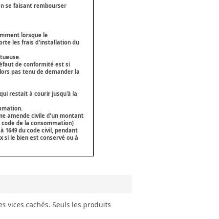
en se faisant rembourser
amment lorsque le
e les frais d'installation du
ctueuse.
éfaut de conformité est si
 alors pas tenu de demander la
i restait à courir jusqu'à la
ommation.
 une amende civile d'un montant
 du code de la consommation
)
 à 1649 du code civil
, pendant
 si le bien est conservé ou à
es vices cachés. Seuls les produits