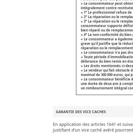
« Le consommateur peut obtenir
intégralement contre restitution
« 1° Le professionnel refuse de
« 2° La réparation ou le rempla
« 3° La réparation ou le remp
consommateur supporte définitiv
bien réparé ou de remplacemen
« 4° La non-conformité du bien 
« Le consommateur a également d
grave qu'il justifie que la réd
réparation ou le remplacement 
« Le consommateur n'a pas droit
« Toute période d'immobilisatio
délivrance du bien remis en éta
« Les droits mentionnés ci-dessu
« Le vendeur qui fait obstacle
maximal de 300 000 euros, qui p
« Le consommateur bénéficie ég
une durée de deux ans à compter
un remboursement intégral cont
GARANTIE DES VICE CACHES
En application des articles 1641 et suiv
justifiant d’un vice caché avéré pourront 