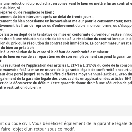
 une réduction du prix d'achat en conservant le bien ou mettre fin au contrat 
 du bien, si :
 réparer ou de remplacer le bien ;
cement du bien intervient après un délai de trente jours ;
lacement du bien occasionne un inconvénient majeur pour le consommateur, not
ement les frais de reprise ou d'enlèvement du bien non conforme, ou s'il support
t ;
persiste en dépit de la tentative de mise en conformité du vendeur restée infru
roit à une réduction du prix du bien ou à la résolution du contrat lorsque le d
uction du prix ou la résolution du contrat soit immédiate. Le consommateur n'est
du bien au préalable.
 à la résolution de la vente si le défaut de conformité est mineur.
n du bien en vue de sa réparation ou de son remplacement suspend la garantie qu
t.
s résultent de l'application des articles L. 217-1 à L. 217-32 du code de la cons
 de mauvaise foi à la mise en œuvre de la garantie légale de conformité encourt
eut être porté jusqu'à 10 % du chiffre d'affaires moyen annuel (
article L. 241-5
alement de la garantie légale des vices cachés en application des
articles 1641
 de la découverte du défaut. Cette garantie donne droit à une réduction de prix
re restitution du bien. »
ant du code civil, Vous bénéficiez également de la garantie légale d
faire l’objet d’un retour sous ce motif.