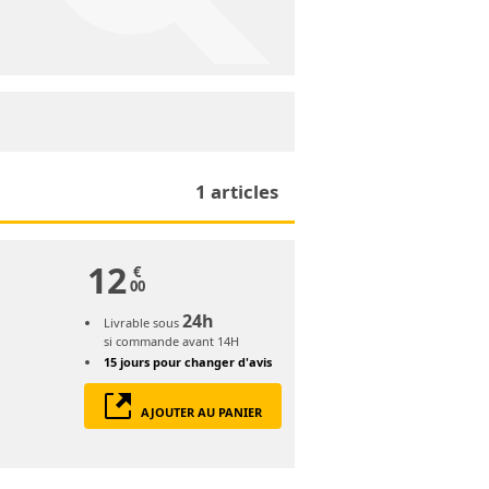
1 articles
12
€
00
24h
Livrable sous
si commande avant 14H
15 jours
pour changer d'avis
AJOUTER AU PANIER