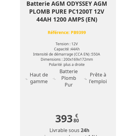
Batterie AGM ODYSSEY AGM
PLOMB PURE PC1200T 12V
44AH 1200 AMPS (EN)
Référence:
PB9399
Tension : 12V
Capacité :44Ah
Intensité de démarrage (CCA EN) :550A
Dimensions : 200x169x172mm
Polarité :plus a droite
Batterie
Haut de
Prête à
Plomb
gamme
l'emploi
Pur
393
€
80
Livrable sous
24h