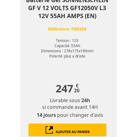
Batterie Gel SONNENSCHEIN
GF V 12 VOLTS GF12050V L3
12V 55AH AMPS (EN)
Référence:
PB9388
Tension : 12V
Capacité :55Ah
Dimensions : 278x175x190mm
Polarité :plus a droite
247
€
20
Livrable sous
24h
si commande avant 14H
14 jours
pour changer d'avis
AJOUTER AU PANIER