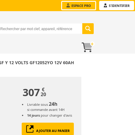
ESPACE PRO
S'IDENTIFIER
0
F Y 12 VOLTS GF12052YO 12V 60AH
307
€
20
24h
Livrable sous
si commande avant 14H
14 jours
pour changer d'avis
AJOUTER AU PANIER