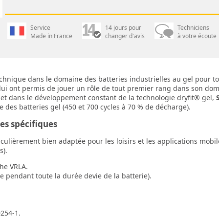
Service
14 jours pour
Techniciens
Made in France
changer d'avis
à votre écoute
ique dans le domaine des batteries industrielles au gel pour tou
lui ont permis de jouer un rôle de tout premier rang dans son dom
s et dans le développement constant de la technologie dryfit® gel,
e des batteries gel (450 et 700 cycles à 70 % de décharge).
s spécifiques
iculièrement bien adaptée pour les loisirs et les applications mobile
s).
che VRLA.
 pendant toute la durée devie de la batterie).
0254-1.