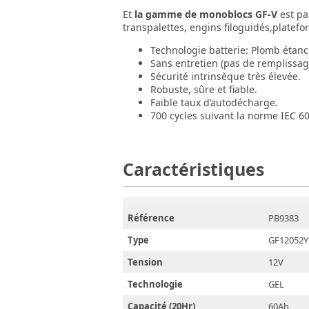
Et
la gamme de monoblocs GF-V
est pa
transpalettes, engins filoguidés,platefor
Technologie batterie: Plomb étan
Sans entretien (pas de remplissage
Sécurité intrinsèque très élevée.
Robuste, sûre et fiable.
Faible taux d’autodécharge.
700 cycles suivant la norme IEC 6
Caractéristiques
Référence
PB9383
Type
GF12052
Tension
12V
Technologie
GEL
Capacité (20Hr)
60Ah