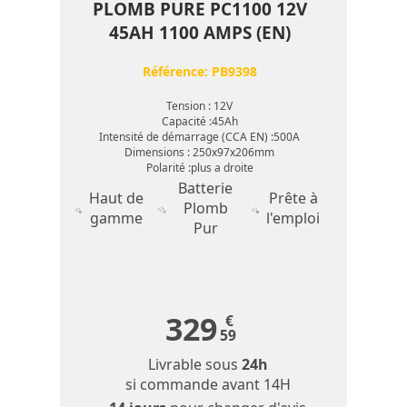
PLOMB PURE PC1100 12V
45AH 1100 AMPS (EN)
Référence:
PB9398
Tension : 12V
Capacité :45Ah
Intensité de démarrage (CCA EN) :500A
Dimensions : 250x97x206mm
Polarité :plus a droite
Batterie
Haut de
Prête à
Plomb
gamme
l'emploi
Pur
329
€
59
Livrable sous
24h
si commande avant 14H