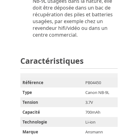
NB-9L usagées dans la nature, elle
doit être déposée dans un bac de
récupération des piles et batteries
usagées, par exemple chez un
revendeur hifi/vidéo ou dans un
centre commercial.
Caractéristiques
Référence
PB04450
Type
Canon NB-9L
Tension
3.7V
Capacité
700mAh
Technologie
Li-ion
Marque
Ansmann