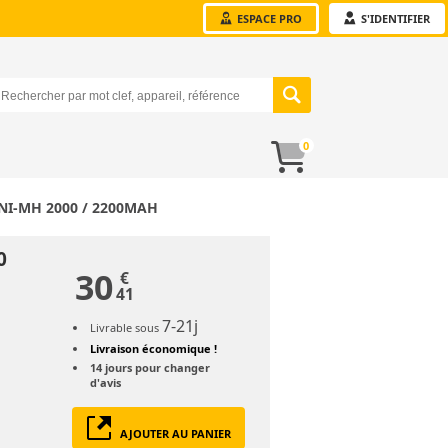
ESPACE PRO
S'IDENTIFIER
0
NI-MH 2000 / 2200MAH
0
30
€
41
7-21j
Livrable sous
Livraison économique !
14 jours
pour changer
d'avis
AJOUTER AU PANIER