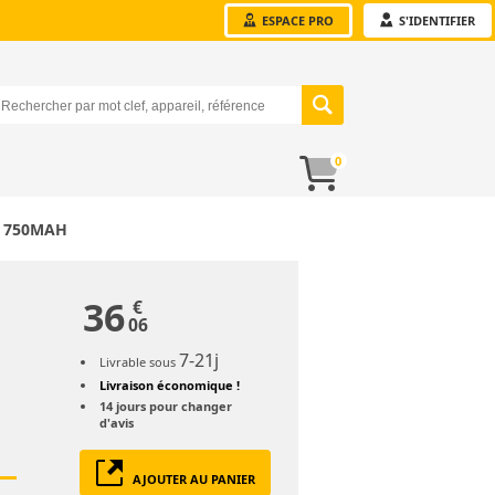
ESPACE PRO
S'IDENTIFIER
0
H 750MAH
36
€
06
7-21j
Livrable sous
Livraison économique !
14 jours
pour changer
d'avis
AJOUTER AU PANIER