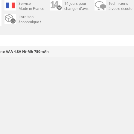
Service
14 jours pour
Techniciens
Made in France
changer d'avis
à votre écoute
Livraison
économique !
one AAA 4.8V Ni-Mh 750mAh