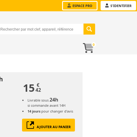
ESPACE PRO
S'IDENTIFIER
0
h
15
€
42
24h
Livrable sous
si commande avant 14H
14 jours
pour changer d'avis
AJOUTER AU PANIER