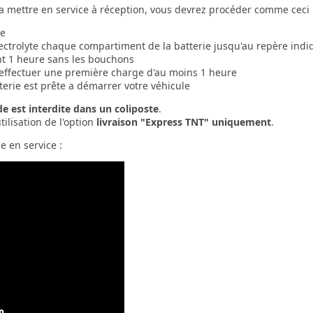
a mettre en service à réception, vous devrez procéder comme ceci 
ie
lectrolyte chaque compartiment de la batterie jusqu'au repère indiq
nt 1 heure sans les bouchons
 effectuer une première charge d'au moins 1 heure
terie est prête a démarrer votre véhicule
ide est interdite dans un coliposte
.
tilisation de l'option
livraison "Express TNT" uniquement
.
 en service :