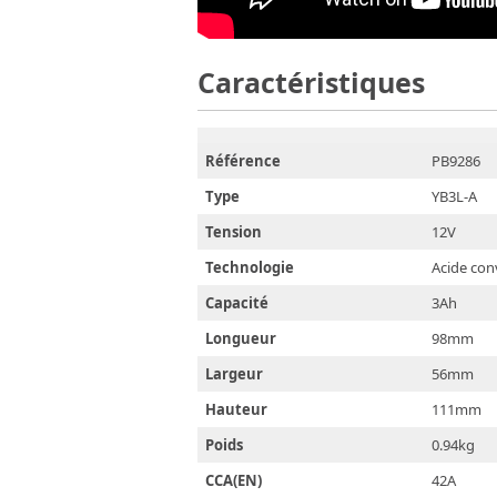
Caractéristiques
Référence
PB9286
Type
YB3L-A
Tension
12V
Technologie
Acide con
Capacité
3Ah
Longueur
98mm
Largeur
56mm
Hauteur
111mm
Poids
0.94kg
CCA(EN)
42A