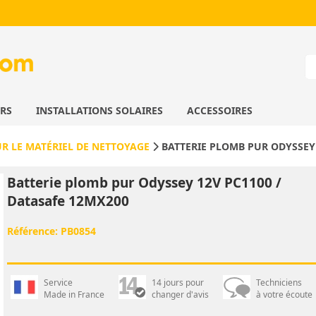
URS
INSTALLATIONS SOLAIRES
ACCESSOIRES
UR LE MATÉRIEL DE NETTOYAGE
BATTERIE PLOMB PUR ODYSSEY 
Batterie plomb pur Odyssey 12V PC1100 /
Datasafe 12MX200
Référence:
PB0854
Service
14 jours pour
Techniciens
Made in France
changer d'avis
à votre écoute