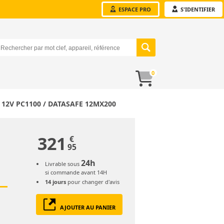
ESPACE PRO
S'IDENTIFIER
0
12V PC1100 / DATASAFE 12MX200
321
€
95
24h
Livrable sous
si commande avant 14H
14 jours
pour changer d'avis
AJOUTER AU PANIER