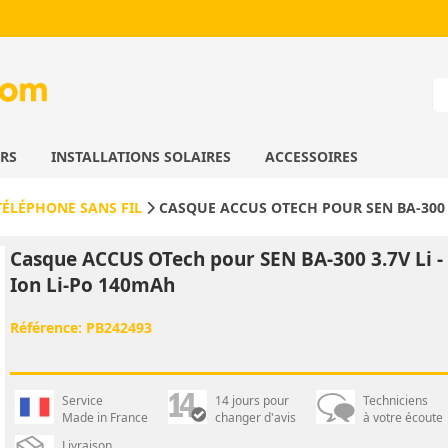
URS
INSTALLATIONS SOLAIRES
ACCESSOIRES
TÉLÉPHONE SANS FIL
CASQUE ACCUS OTECH POUR SEN BA-300 3
Casque ACCUS OTech pour SEN BA-300 3.7V Li -
Ion Li-Po 140mAh
Référence:
PB242493
Service
14 jours pour
Techniciens
Made in France
changer d'avis
à votre écoute
Livraison