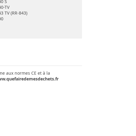
40 S
40-TV
43 TV (RR-843)
00
rme aux normes CE et à la
w.quefairedemesdechets.fr