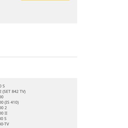
0 S
2 (SET 842 TV)
00
0 (IS 410)
00 2
0 II
30 S
30-TV