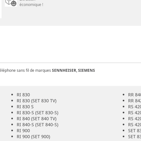
économique !
 téléphone sans fil de marques
SENNHEISER, SIEMENS
RI 830
RR 84
RI 830 (SET 830 TV)
RR 84
RI 830 S
RS 42
RI 830-S (SET 830-S)
RS 420
RI 840 (SET 840 TV)
RS 42
RI 840-S (SET 840-S)
RS 420
RI 900
SET 8
RI 900 (SET 900)
SET 8