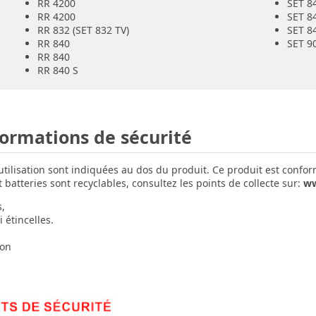
RR 4200
SET 8
RR 4200
SET 8
RR 832 (SET 832 TV)
SET 8
RR 840
SET 9
RR 840
RR 840 S
formations de sécurité
'utilisation sont indiquées au dos du produit. Ce produit est confo
batteries sont recyclables, consultez les points de collecte sur:
ww
s,
 étincelles.
ion