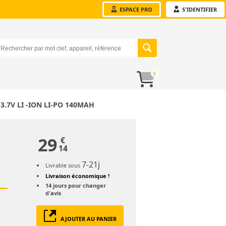
ESPACE PRO
S'IDENTIFIER
0
.7V LI -ION LI-PO 140MAH
29
€
14
7-21j
Livrable sous
Livraison économique !
14 jours
pour changer
d'avis
AJOUTER AU PANIER