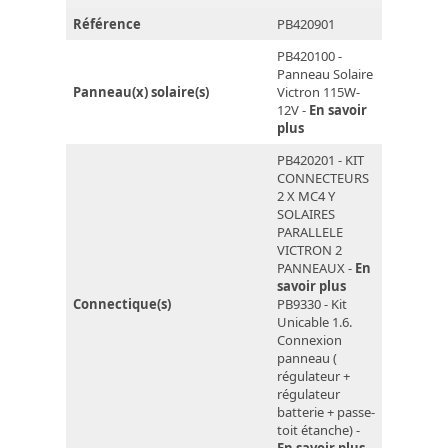
Référence
PB420901
PB420100 -
Panneau Solaire
Panneau(x) solaire(s)
Victron 115W-
12V -
En savoir
plus
PB420201 - KIT
CONNECTEURS
2 X MC4 Y
SOLAIRES
PARALLELE
VICTRON 2
PANNEAUX -
En
savoir plus
Connectique(s)
PB9330 - Kit
Unicable 1.6.
Connexion
panneau (
régulateur +
régulateur
batterie + passe-
toit étanche) -