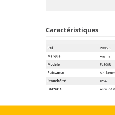
Caractéristiques
Ref
PB0663
Marque
Ansmann
Modèle
FL800R
Puissance
800 lume
Etanchéité
IP54
Batterie
Accu 7.4 