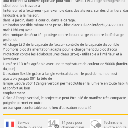
tout moment la lumière optimale pour votre travail. L’éclairage homogène est
idéal pour les travaux à
l’intérieur et à l’extérieur - par exemple dans des ateliers, sur des chantiers, da
l’industrie, à la maison,
dans le jardin, dans la cour ou dans le garage.
Utilisation possible même sans prise - bloc d'accu Li-Ion intégré (7.4 V / 2200
mAh Lithium) avec
électronique de sécurité - protège contre la surcharge et contre la décharge
profonde
Affichage LED de la capacité de l’accu – contrôle de la capacité disponible
Y compris bloc d’alimentation adapté pour le chargement du bloc d’accu
Protection contre les éclaboussures d’eau (IP54) - utilisable à l’intérieur et à
l’extérieur
Lumière LED très agréable avec une température de couleur de 5000K (lumièr
du jour)
Utilisation flexible grâce à l’angle vertical stable - le pied de maintien est
ajustable jusqu’à 80°, la tête de
lampe jusqu'à 360° ! L’angle vertical permet d’utiliser la lumière en toute fiabilit
et confort au bon
emplacement.
Grâce à l’angle vertical, le projecteur peut être plié de manière très compacte -
poignée permet en outre
un transport confortable sur le lieu d’utilisation souhaité
Service
14 jours pour
Techniciens
Made in France
changer d'avis
à votre écoute