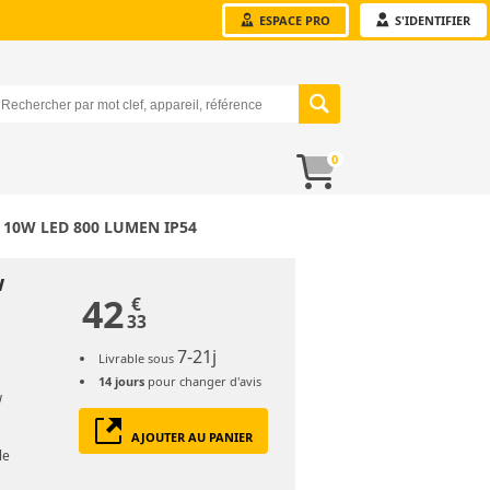
ESPACE PRO
S'IDENTIFIER
0
 10W LED 800 LUMEN IP54
w
42
€
33
7-21j
Livrable sous
14 jours
pour changer d'avis
W
AJOUTER AU PANIER
le