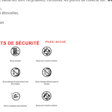
s,
 étincelles.
ion