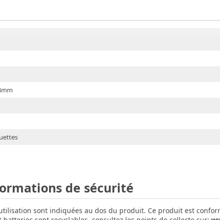
.4mm
uettes
formations de sécurité
'utilisation sont indiquées au dos du produit. Ce produit est confo
batteries sont recyclables, consultez les points de collecte sur:
ww