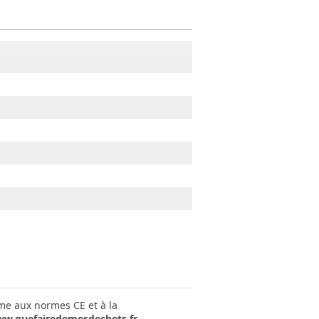
rme aux normes CE et à la
w.quefairedemesdechets.fr