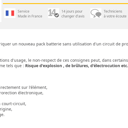
Service
14 jours pour
Techniciens
Made in France
changer d'avis
à votre écoute
quer un nouveau pack batterie sans utilisation d'un circuit de pro
utions d'usage, le non-respect de ces consignes peut, dans certai
mme tels que :
Risque d'explosion , de brûlures, d'électrocution etc.
directement sur l'élément,
orection électronique,
court-circuit,
rigine,
ge.