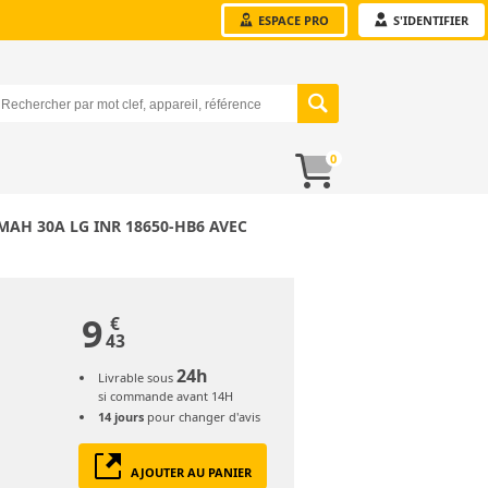
ESPACE PRO
S'IDENTIFIER
0
0MAH 30A LG INR 18650-HB6 AVEC
9
€
43
24h
Livrable sous
si commande avant 14H
14 jours
pour changer d'avis
AJOUTER AU PANIER