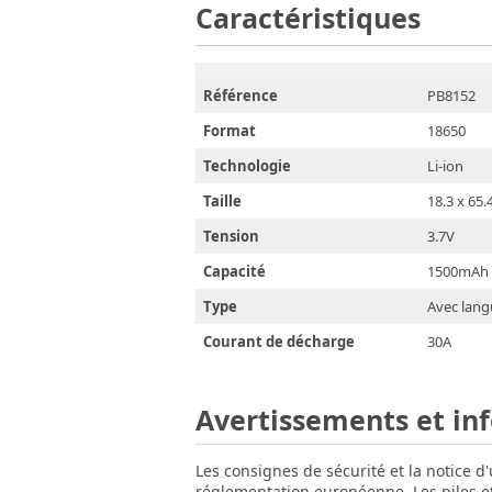
Caractéristiques
Référence
PB8152
Format
18650
Technologie
Li-ion
Taille
18.3 x 65
Tension
3.7V
Capacité
1500mAh
Type
Avec lang
Courant de décharge
30A
Avertissements et in
Les consignes de sécurité et la notice d
réglementation européenne. Les piles et 