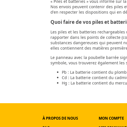
« Piles et batteries » vous informe sur l
Nos envois peuvent contenir des piles e
d'en respecter les dispositions qui en d
Quoi faire de vos piles et batter
Les piles et les batteries rechargeable
rapporter dans les points de collecte (c
substances dangereuses qui peuvent nuir
elles contiennent des matières premières
Le panneau avec la poubelle barrée sign
symbole, vous trouverez également les sy
Pb : La batterie contient du plomb
Cd : La batterie contient du cadm
Hg : La batterie contient du merc
À PROPOS DE NOUS
MON COMPTE