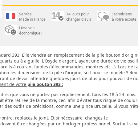
Service
14 jours pour
Techniciens
Made in France
changer d'avis
à votre écoute
Livraison
économique !
dard 393. Elle viendra en remplacement de la pile bouton d'origi
artz ou à aiguille. L'Oxyde d'argent, ayant une durée de vie oscill
pareils à courant faibles (télécommandes, montres etc...). Lors de l
ation les dimensions de la pile d'origine, soit pour ce modèle 5.
strant de devoir attendre quelques jours de plus pour pouvoir de n
ment de votre
pile bouton 393
:
tre, que vous ne portez pas régulièrement, tous les 18 à 24 mois.
t être retirée de la montre, ceci afin d'éviter tous risque de coulure
r des outils de précisions, comme une pince Brucelle. Si vous n'ête
montre, replacez le joint. Et si nécessaire, changez-le
doivent être changées par un horloger professionnel. Surtout si vo