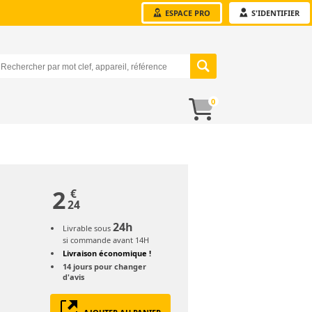
ESPACE PRO
S'IDENTIFIER
0
2
€
24
24h
Livrable sous
si commande avant 14H
Livraison économique !
14 jours
pour changer
d'avis