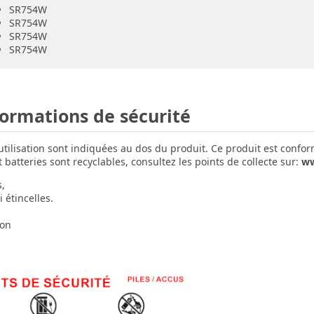
SR754W
SR754W
SR754W
SR754W
formations de sécurité
'utilisation sont indiquées au dos du produit. Ce produit est confo
batteries sont recyclables, consultez les points de collecte sur:
ww
s,
 étincelles.
ion