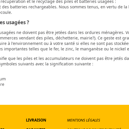
a récupération et le recyclage des piles et batteries usagées :
t des batteries rechargeables. Nous sommes tenus, en vertu de la l
écoule.
ies usagées ?
s usagées ne doivent pas être jetées dans les ordures ménagères. V
ommerces vendant des piles, déchetterie, mairie?). Ce geste est gra
e à l'environnement ou à votre santé si elles ne sont pas stockée
 importantes telles que le fer, le zinc, le manganèse ou le nickel e
ifie que les piles et les accumulateurs ne doivent pas être jetés 
mboles suivants avec la signification suivante :
ium
ure
LIVRAISON
MENTIONS LÉGALES