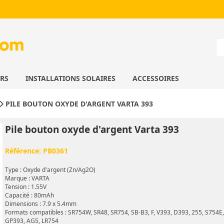
URS
INSTALLATIONS SOLAIRES
ACCESSOIRES
PILE BOUTON OXYDE D'ARGENT VARTA 393
Pile bouton oxyde d'argent Varta 393
Référence:
PB0361
Type : Oxyde d'argent (Zn/Ag2O)
Marque : VARTA
Tension : 1.55V
Capacité : 80mAh
Dimensions : 7.9 x 5.4mm
Formats compatibles : SR754W, SR48, SR754, SB-B3, F, V393, D393, 255, S754E,
GP393, AG5, LR754