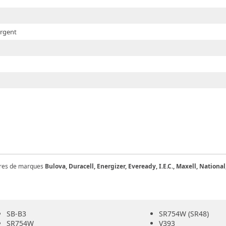
argent
ntres de marques
Bulova, Duracell, Energizer, Eveready, I.E.C., Maxell, Nationa
SB-B3
SR754W (SR48)
SR754W
V393